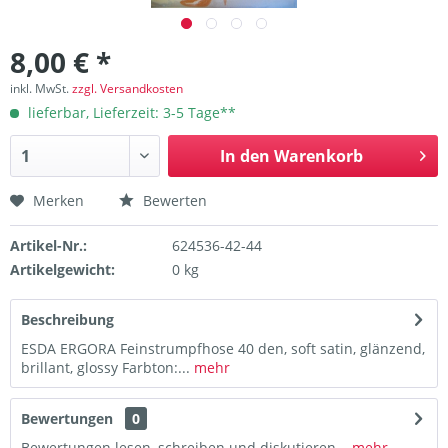
8,00 € *
inkl. MwSt.
zzgl. Versandkosten
lieferbar, Lieferzeit: 3-5 Tage**
In den
Warenkorb
Merken
Bewerten
Artikel-Nr.:
624536-42-44
Artikelgewicht:
0 kg
Beschreibung
ESDA ERGORA Feinstrumpfhose 40 den, soft satin, glänzend,
brillant, glossy Farbton:...
mehr
Bewertungen
0
Bewertungen lesen, schreiben und diskutieren...
mehr