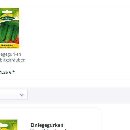
legegurken
birgstrauben
dlinburger
1,35 € *
Einlegegurken