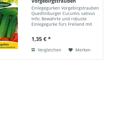
Vorgebirgstrauben
Quedlinburger
Einlegegurken Vorgebirgstrauben
Quedlinburger Cucumis sativus
Info: Bewährte und robuste
Einlegegurke fürs Freiland mit
dunkelgrünen, walzenförmigen
Früchten und festem Fleisch. Der
1,35 € *
traubenförmige Fruchtansatz
verleiht dieser...
Vergleichen
Merken