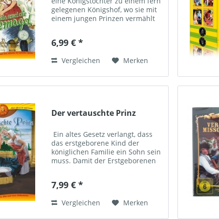
eine Königstochter zu einem fern
gelegenen Königshof, wo sie mit
einem jungen Prinzen vermählt
werden soll. Unterwegs aber
überredet die böse
6,99 € *
Kammerjungfer die Prinzessin
mit...
Vergleichen
Merken
Der vertauschte Prinz
Ein altes Gesetz verlangt, dass
das erstgeborene Kind der
königlichen Familie ein Sohn sein
muss. Damit der Erstgeborenen
der Königin kein Leid geschieht,
wird das Mädchen mit dem zur
7,99 € *
gleichen Zeit geborenen Sohn...
Vergleichen
Merken