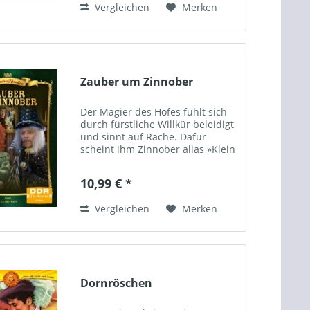
Vergleichen
Merken
einem Reiter. Weil er...
Zauber um Zinnober
Der Magier des Hofes fühlt sich
durch fürstliche Willkür beleidigt
und sinnt auf Rache. Dafür
scheint ihm Zinnober alias »Klein
Zaches«, ein missratenes Wesen,
geeignet. Unansehnlich, ohne
10,99 € *
Verstand und Talent wird Zaches
nun mit...
Vergleichen
Merken
Dornröschen