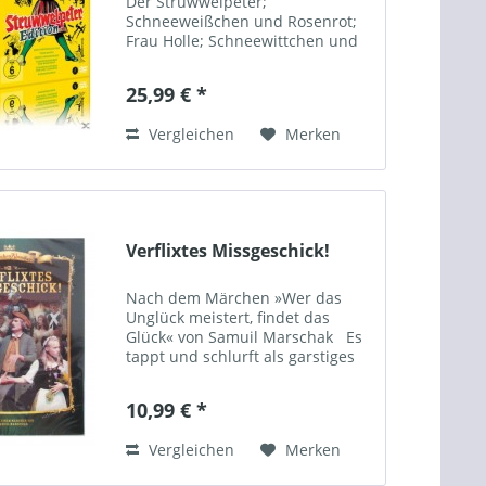
Der Struwwelpeter;
Schneeweißchen und Rosenrot;
Frau Holle; Schneewittchen und
die sieben Zwerge; König
Drosselbart; Dornröschen;
25,99 € *
Spielzeit: ca. 456 Minuten
Vergleichen
Merken
Verflixtes Missgeschick!
Nach dem Märchen »Wer das
Unglück meistert, findet das
Glück« von Samuil Marschak Es
tappt und schlurft als garstiges
Fabelwesen einher, kann
bedrohlich anwachsen ebenso
10,99 € *
wie jämmerlich schrumpfen....
Vergleichen
Merken