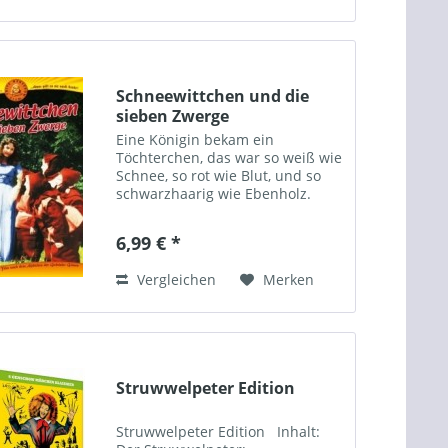
Schneewittchen und die
sieben Zwerge
Eine Königin bekam ein
Töchterchen, das war so weiß wie
Schnee, so rot wie Blut, und so
schwarzhaarig wie Ebenholz.
Darum nannte man es
Schneewittchen. Und wie das
6,99 € *
Kind geboren war, starb die
Königin. Nach vielen Jahren
Vergleichen
Merken
nahm sich der...
Struwwelpeter Edition
Struwwelpeter Edition Inhalt: