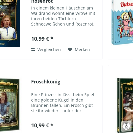
Rosenrot
In einem kleinen Häuschen am
Waldrand wohnt eine Witwe mit
ihren beiden Töchtern
Schneeweißchen und Rosenrot.
Eines Tages begegnen sie im
Wald Prinz Goldhaar mit seinem
10,99 € *
komischen Ritter Knickebein. Der
Prinz sucht seinen Bruder. Er
Vergleichen
Merken
ist...
Froschkönig
Eine Prinzessin lässt beim Spiel
eine goldene Kugel in den
Brunnen fallen. Ein Frosch gibt
sie ihr wieder - unter der
Bedingung, dass sie fortan mit
ihm Speis, Trank und Bett teile.
10,99 € *
Das Versprechen ist schnell
gegeben, doch als der...