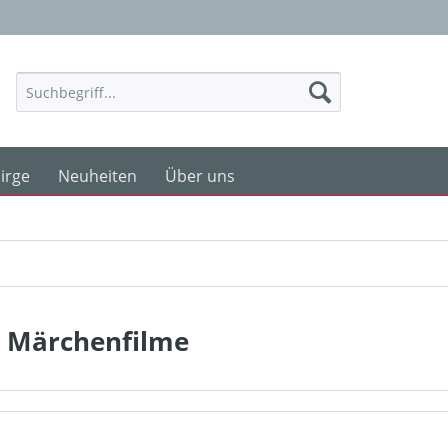
irge
Neuheiten
Über uns
 Märchenfilme