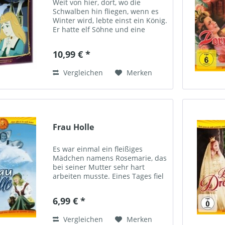
Weit von hier, dort, wo die
Schwalben hin fliegen, wenn es
Winter wird, lebte einst ein König.
Er hatte elf Söhne und eine
Tochter - Elisa. Die Frau des
Königs starb vor sieben Jahren.
10,99 € *
Als der König wieder heiratet,
merkt er zunächst...
Vergleichen
Merken
Frau Holle
Es war einmal ein fleißiges
Mädchen namens Rosemarie, das
bei seiner Mutter sehr hart
arbeiten musste. Eines Tages fiel
ihr beim Spinnen die Spule in
den Brunnen. In ihrer Not sprang
6,99 € *
sie hinterher und kam unversehrt
ins Reich der guten...
Vergleichen
Merken