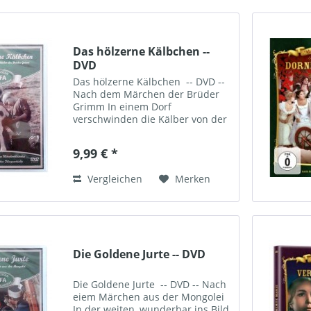
Das hölzerne Kälbchen --
DVD
Das hölzerne Kälbchen -- DVD --
Nach dem Märchen der Brüder
Grimm In einem Dorf
verschwinden die Kälber von der
Weide. Selbst ein hölzernes
Kälbchen wird mitgenommen.
9,99 € *
Wer sind die Diebe? Was...
Vergleichen
Merken
Die Goldene Jurte -- DVD
Die Goldene Jurte -- DVD -- Nach
eiem Märchen aus der Mongolei
In der weiten, wunderbar ins Bild