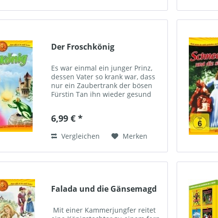
Der Froschkönig
Es war einmal ein junger Prinz,
dessen Vater so krank war, dass
nur ein Zaubertrank der bösen
Fürstin Tan ihn wieder gesund
machen konnte. Doch Tan wollte
das Wundermittel nicht
6,99 € *
herausgeben, und der Prinz
wurde sehr wütend. Zur Strafe...
Vergleichen
Merken
Falada und die Gänsemagd
Mit einer Kammerjungfer reitet