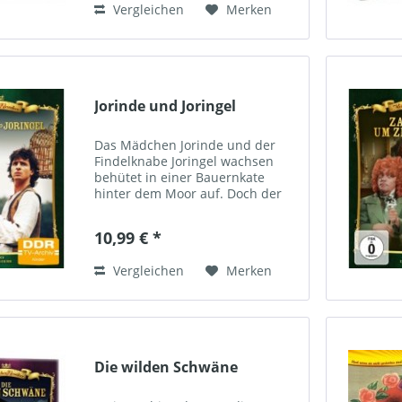
Vergleichen
Merken
Jorinde und Joringel
Das Mädchen Jorinde und der
Findelknabe Joringel wachsen
behütet in einer Bauernkate
hinter dem Moor auf. Doch der
dichte Wald in ihrer Nähe birgt
tiefe Geheimnisse. Eine Zauberin,
10,99 € *
allgegenwärtig als Eule,
Wacholderbaum oder in...
Vergleichen
Merken
Die wilden Schwäne