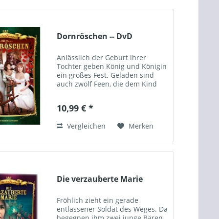
Dornröschen -- DvD
Anlässlich der Geburt ihrer
Tochter geben König und Königin
ein großes Fest. Geladen sind
auch zwölf Feen, die dem Kind
alle guten Eigenschaften in die
Wiege legen. Da der König den
10,99 € *
Fleiß verachtet,...
Vergleichen
Merken
Die verzauberte Marie
Fröhlich zieht ein gerade
entlassener Soldat des Weges. Da
begegnen ihm zwei junge Bären.