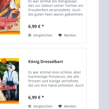
Es war einmal ein Königspaar,
das zur Geburt seiner Tochter ein
Freudenfest veranstaltete. Auch
die guten Feen waren gekommen.
Zornig erschien eine böse Hexe,
die nicht eingeladen war und
6,99 € *
sprach einen Fluch: Das Kind
solle sich an einer...
Vergleichen
Merken
König Drosselbart
Es war einmal eine schöne, aber
hochmütige Prinzessin, die alle
Prinzen und Könige verhöhnte,
die um ihre Hand anhielten. Auch
mit König Drosselbart trieb sie
ihren Spott. Ihr Vater war
6,99 € *
darüber so erzürnt, dass er der
Prinzessin befahl,...
Vergleichen
Merken