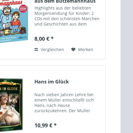
aus dem Butzemannhaus
2CDs
Highlights aus der beliebten
Morgensendung für Kinder: 2
CDs mit den schönsten Märchen
und Geschichten aus dem
Butzemannhaus mit Käptn Brise
(Karl Brenk und Peter Borgelt)
8,00 € *
und Kleiner Pfennig (Waltraut
Kramm): Hören Sie die
Vergleichen
Merken
Geschichte...
Hans im Glück
Nach sieben Jahren Lehre bei
einem Müller entschließt sich
Hans, nach Hause
zurückzukehren. Der Müller
schenkt ihm als Dank für die gute
Arbeit einen großen
10,99 € *
Goldklumpen. Auf dem Weg in
sein Elternhaus begegnet Hans