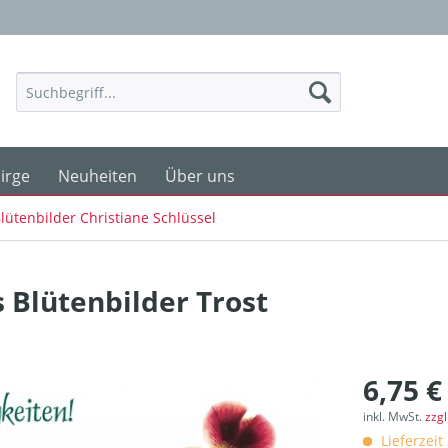
irge
Neuheiten
Über uns
lütenbilder Christiane Schlüssel
s Blütenbilder Trost
6,75 €
inkl. MwSt.
zzg
Lieferzeit