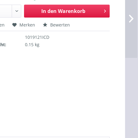
In den
Warenkorb
hen
Merken
Bewerten
1019121ICD
ht:
0.15 kg