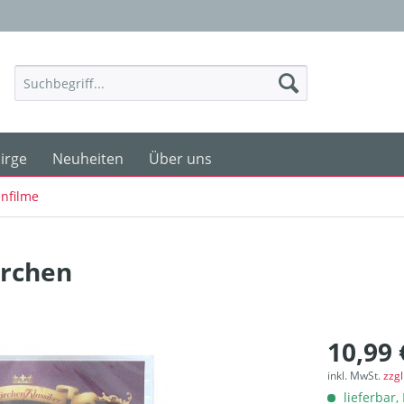
irge
Neuheiten
Über uns
nfilme
ärchen
10,99 
inkl. MwSt.
zzg
lieferbar, 