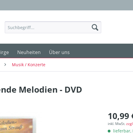
irge
Neuheiten
Über uns
Musik / Konzerte
ende Melodien - DVD
10,99 
inkl. MwSt.
zzg
lieferbar, 