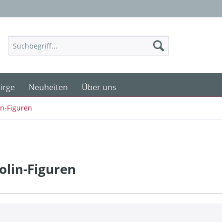
irge
Neuheiten
Über uns
in-Figuren
olin-Figuren