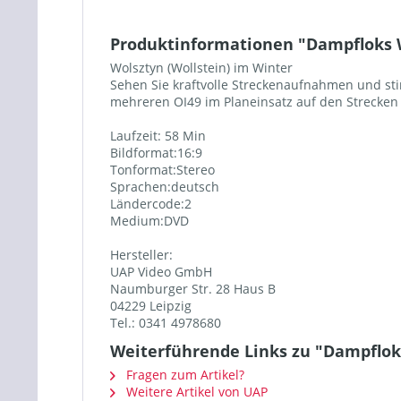
Produktinformationen "Dampfloks W
Wolsztyn (Wollstein) im Winter
Sehen Sie kraftvolle Streckenaufnahmen und s
mehreren OI49 im Planeinsatz auf den Strecken 
Laufzeit: 58 Min
Bildformat:16:9
Tonformat:Stereo
Sprachen:deutsch
Ländercode:2
Medium:DVD
Hersteller:
UAP Video GmbH
Naumburger Str. 28 Haus B
04229 Leipzig
Tel.: 0341 4978680
Weiterführende Links zu "Dampfloks
Fragen zum Artikel?
Weitere Artikel von UAP