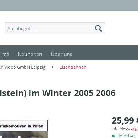
irge
Neuheiten
Über uns
P Video GmbH Leipzig
Eisenbahnen
stein) im Winter 2005 2006
25,99 
inkl. MwSt.
zzg
lieferbar, 