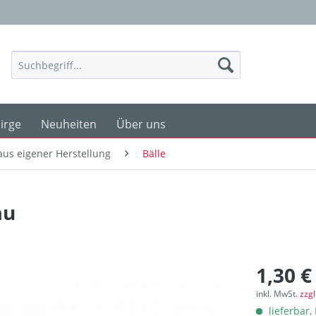
irge
Neuheiten
Über uns
aus eigener Herstellung
Bälle
au
1,30 €
inkl. MwSt.
zzg
lieferbar, 