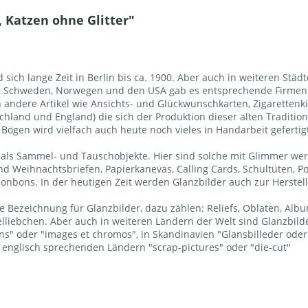
 Katzen ohne Glitter"
sich lange Zeit in Berlin bis ca. 1900. Aber auch in weiteren Städ
k, Schweden, Norwegen und den USA gab es entsprechende Firmen. 
ndere Artikel wie Ansichts- und Glückwunschkarten, Zigarettenkis
chland und England) die sich der Produktion dieser alten Traditio
ögen wird vielfach auch heute noch vieles in Handarbeit gefertig
ls Sammel- und Tauschobjekte. Hier sind solche mit Glimmer wertv
d Weihnachtsbriefen, Papierkanevas, Calling Cards, Schultüten,
bonbons. In der heutigen Zeit werden Glanzbilder auch zur Herste
 Bezeichnung für Glanzbilder, dazu zählen: Reliefs, Oblaten, Album
elliebchen. Aber auch in weiteren Ländern der Welt sind Glanzbi
llons" oder "images et chromos", in Skandinavien "Glansbilleder od
en englisch sprechenden Ländern "scrap-pictures" oder "die-cut"