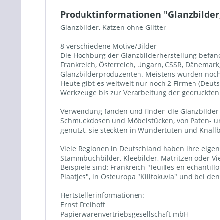
Produktinformationen "Glanzbilder,
Glanzbilder, Katzen ohne Glitter
8 verschiedene Motive/Bilder
Die Hochburg der Glanzbilderherstellung befand 
Frankreich, Österreich, Ungarn, CSSR, Dänemar
Glanzbilderproduzenten. Meistens wurden noch a
Heute gibt es weltweit nur noch 2 Firmen (Deuts
Werkzeuge bis zur Verarbeitung der gedruckten B
Verwendung fanden und finden die Glanzbilder a
Schmuckdosen und Möbelstücken, von Paten- un
genutzt, sie steckten in Wundertüten und Knall
Viele Regionen in Deutschland haben ihre eigene
Stammbuchbilder, Kleebilder, Matritzen oder Vi
Beispiele sind: Frankreich "feuilles en échanti
Plaatjes", in Osteuropa "Kiiltokuvia" und bei d
Hertstellerinformationen:
Ernst Freihoff
Papierwarenvertriebsgesellschaft mbH