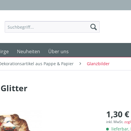
irge
Neuheiten
Über uns
Dekorationsartikel aus Pappe & Papier
Glanzbilder
Glitter
1,30 €
inkl. MwSt.
zzg
lieferbar, 