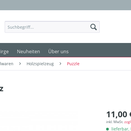
irge
Neuheiten
Über uns
elwaren
Holzspielzeug
Puzzle
z
11,00 
inkl. MwSt.
zzg
lieferbar, 