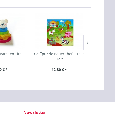
Bärchen Timi
Griffpuzzle Bauernhof 5 Teile
Puzzle Eise
Holz
0 € *
12,30 € *
12
Newsletter