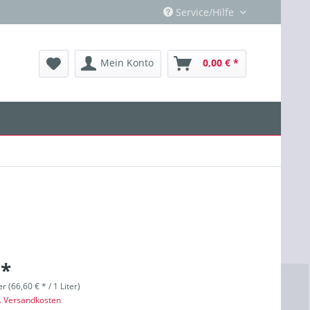
Service/Hilfe
Mein Konto
0,00 € *
 *
er (66,60 € * / 1 Liter)
l. Versandkosten