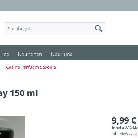
irge
Neuheiten
Über uns
Casino Parfuem Saxonia
ay 150 ml
9,99 €
Inhalt:
0.15 Lit
inkl. MwSt.
zzg