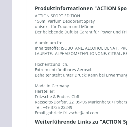
Produktinformationen "ACTION Spor
ACTION SPORT EDITION
150ml Parfum Deodorant Spray
unisex - für Frauen und Männer
Der belebende Duft ist Garant für Power und Fri
Aluminium frei!
Inhaltsstoffe: ISOBUTANE, ALCOHOL DENAT., 
LAURATE, ALPHAISOMETHYL IONONE, CITRAL, B
Hochentzündlich.
Extrem entzündbares Aerosol.
Behälter steht unter Druck: Kann bei Erwärmun
Made in Germany
Hersteller:
Fritzsche & Enders GbR
Ratsseite-Dorfstr. 22, 09496 Marienberg / Pober
Tel. +49 3735 22249
Email:gabriele.fritzsche@aol.com
Weiterführende Links zu "ACTION Sp