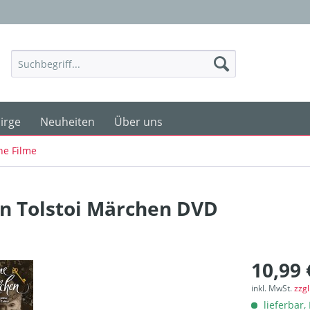
irge
Neuheiten
Über uns
he Filme
en Tolstoi Märchen DVD
10,99 
inkl. MwSt.
zzg
lieferbar, 