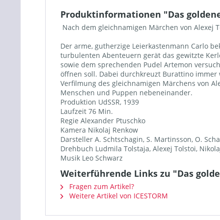
Produktinformationen "Das goldene
Nach dem gleichnamigen Märchen von Alexej To
Der arme, gutherzige Leierkastenmann Carlo bek
turbulenten Abenteuern gerät das gewitzte Kerl
sowie dem sprechenden Pudel Artemon versucht 
öffnen soll. Dabei durchkreuzt Burattino immer
Verfilmung des gleichnamigen Märchens von Alexe
Menschen und Puppen nebeneinander.
Produktion UdSSR, 1939
Laufzeit 76 Min.
Regie Alexander Ptuschko
Kamera Nikolaj Renkow
Darsteller A. Schtschagin, S. Martinsson, O. 
Drehbuch Ludmila Tolstaja, Alexej Tolstoi, Nikol
Musik Leo Schwarz
Weiterführende Links zu "Das gold
Fragen zum Artikel?
Weitere Artikel von ICESTORM