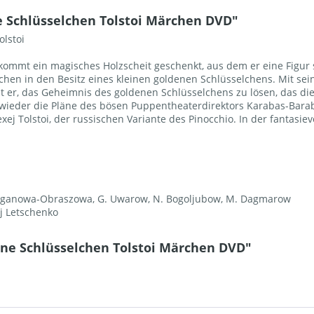
 Schlüsselchen Tolstoi Märchen DVD"
lstoi
ommt ein magisches Holzscheit geschenkt, aus dem er eine Figur sc
chen in den Besitz eines kleinen goldenen Schlüsselchens. Mit s
er, das Geheimnis des goldenen Schlüsselchens zu lösen, das di
 wieder die Pläne des bösen Puppentheaterdirektors Karabas-Bara
j Tolstoi, der russischen Variante des Pinocchio. In der fantasie
Schaganowa-Obraszowa, G. Uwarow, N. Bogoljubow, M. Dagmarow
aj Letschenko
ene Schlüsselchen Tolstoi Märchen DVD"