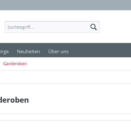
irge
Neuheiten
Über uns
Garderoben
deroben