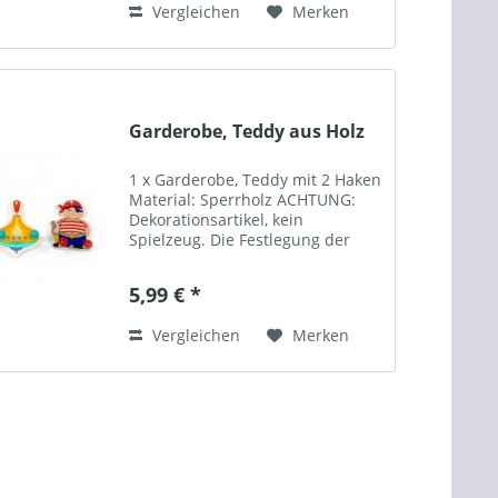
Vergleichen
Merken
Garderobe, Teddy aus Holz
1 x Garderobe, Teddy mit 2 Haken
Material: Sperrholz ACHTUNG:
Dekorationsartikel, kein
Spielzeug. Die Festlegung der
Sicherheitsnormen beziehen sich
auf den Neuzustand. Sie
5,99 € *
entlassen Eltern und Erzieher
nicht aus der Pflicht zur...
Vergleichen
Merken