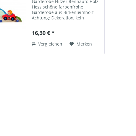
Garderobe Flitzer Rennauto Holz
Hess schöne farbenfrohe
Garderobe aus Birkenleimholz
Achtung: Dekoration, kein
Spielzeug Made in Germany
Hersteller: Hess GmbH & Co. KG
16,30 € *
Grünthaler Straße 112 D-09526
Olbernhau Tel. +49 (0) 37360 /
Vergleichen
Merken
737-0