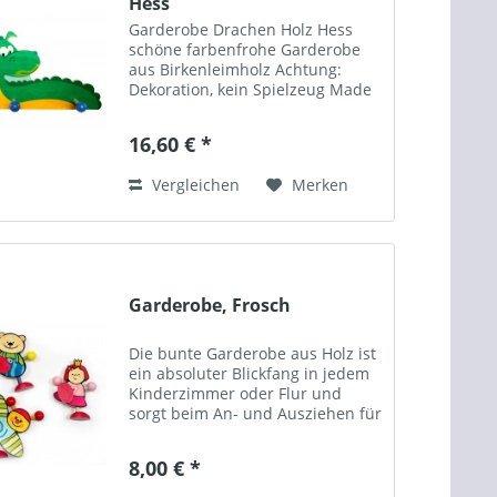
Hess
Garderobe Drachen Holz Hess
schöne farbenfrohe Garderobe
aus Birkenleimholz Achtung:
Dekoration, kein Spielzeug Made
in Germany Hersteller: Hess
GmbH & Co. KG Grünthaler
16,60 € *
Straße 112 D-09526 Olbernhau
Tel. +49 (0) 37360 / 737-0
Vergleichen
Merken
Garderobe, Frosch
Die bunte Garderobe aus Holz ist
ein absoluter Blickfang in jedem
Kinderzimmer oder Flur und
sorgt beim An- und Ausziehen für
gute Laune. Die bunte Garderobe
aus Holz ist ein absoluter
8,00 € *
Blickfang in jedem Kinderzimmer
oder Flur. Die...