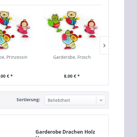
e, Prinzessin
Garderobe, Frosch
Garde
,00 € *
8,00 € *
8,
Sortierung:
Garderobe Drachen Holz