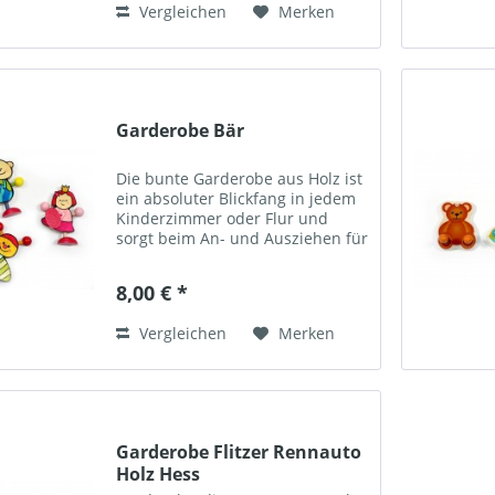
Vergleichen
Merken
Garderobe Bär
Die bunte Garderobe aus Holz ist
ein absoluter Blickfang in jedem
Kinderzimmer oder Flur und
sorgt beim An- und Ausziehen für
gute Laune. Die bunte Garderobe
aus Holz ist ein absoluter
8,00 € *
Blickfang in jedem Kinderzimmer
oder Flur. Die...
Vergleichen
Merken
Garderobe Flitzer Rennauto
Holz Hess