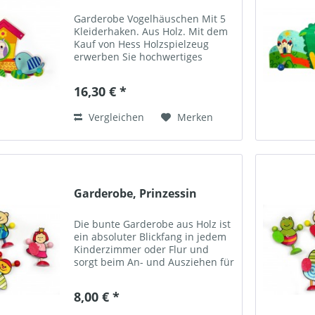
Garderobe Vogelhäuschen Mit 5
Kleiderhaken. Aus Holz. Mit dem
Kauf von Hess Holzspielzeug
erwerben Sie hochwertiges
Spielzeug für das Kind. Es
zeichnet sich durch Qualität,
16,30 € *
Phantasie und Farbenfreude aus.
Hess - Spielzeug wird aus...
Vergleichen
Merken
Garderobe, Prinzessin
Die bunte Garderobe aus Holz ist
ein absoluter Blickfang in jedem
Kinderzimmer oder Flur und
sorgt beim An- und Ausziehen für
gute Laune. Die bunte Garderobe
aus Holz ist ein absoluter
8,00 € *
Blickfang in jedem Kinderzimmer
oder Flur. Die...