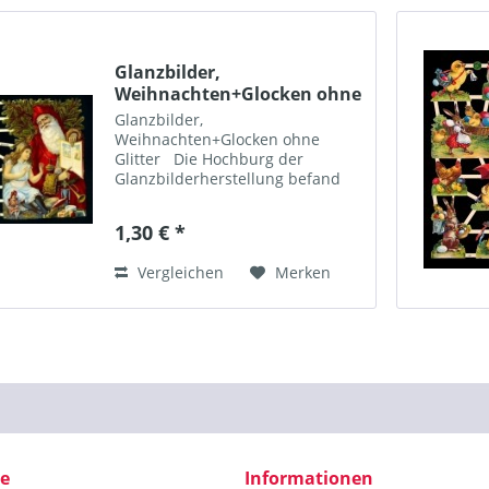
Glanzbilder,
Weihnachten+Glocken ohne
Glitter
Glanzbilder,
Weihnachten+Glocken ohne
Glitter Die Hochburg der
Glanzbilderherstellung befand
sich lange Zeit in Berlin bis ca.
1900. Aber auch in weiteren
1,30 € *
Städten Deutschlands sowie in
England, Holland, Frankreich,...
Vergleichen
Merken
ce
Informationen