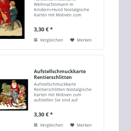
Weihnachtsmann m
Kindern+Hund Nostalgische
Karten mit Motiven zum
aufstellen Sie sind auf
verstärktem Bilderdruckpapier
3,30 € *
gedruckt, geprägt (Relief) und
filigran gestanzt. Jedem Bild ist
Vergleichen
Merken
ein cremefarbener...
Aufstellschmuckkarte
Rentierschlitten
Aufstellschmuckkarte
Rentierschlitten Nostalgische
Karten mit Motiven zum
aufstellen Sie sind auf
verstärktem Bilderdruckpapier
gedruckt, geprägt (Relief) und
3,30 € *
filigran gestanzt. Jedem Bild ist
ein cremefarbener
Vergleichen
Merken
Briefumschlag, eine...