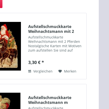
Aufstellschmuckkarte
Weihnachtsmann mit 2
Pferden
Aufstellschmuckkarte
Weihnachtsmann mit 2 Pferden
Nostalgische Karten mit Motiven
zum aufstellen Sie sind auf
verstärktem Bilderdruckpapier
gedruckt, geprägt (Relief) und
3,30 € *
filigran gestanzt. Jedem Bild ist
ein cremefarbener
Vergleichen
Merken
Briefumschlag,...
Aufstellschmuckkarte
Weihnachtsmann m
Kindern+Hund
Aufstellschmuckkarte