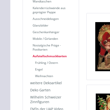
Wandtaschen
Kalenderrückwände aus
geprägter Pappe
Ausschneidebogen
Glanzbilder
Geschenkanhänger
Mobile / Girlanden
Nostalgische Präge -
Postkarten
Aufstellschmuckkarten
Frühling / Ostern
Engel
Weihnachten
weitere Dekoartikel
Deko Garten
Wilhelm Schweizer
Zinnfiguren
DVDs der UAP Video