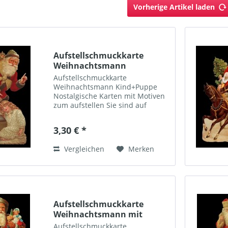
Vorherige Artikel laden
Aufstellschmuckkarte
Weihnachtsmann
Kind+Puppe
Aufstellschmuckkarte
Weihnachtsmann Kind+Puppe
Nostalgische Karten mit Motiven
zum aufstellen Sie sind auf
verstärktem Bilderdruckpapier
gedruckt, geprägt (Relief) und
3,30 € *
filigran gestanzt. Jedem Bild ist
ein cremefarbener
Vergleichen
Merken
Briefumschlag,...
Aufstellschmuckkarte
Weihnachtsmann mit
Sack+Baum
Aufstellschmuckkarte