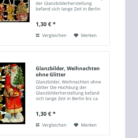
der Glanzbilderherstellung
befand sich lange Zeit in Berlin
bis ca. 1900. Aber auch in
weiteren Städten Deutschlands
1,30 € *
sowie in England, Holland,
Frankreich, Österreich,...
Vergleichen
Merken
Glanzbilder, Weihnachten
ohne Glitter
Glanzbilder, Weihnachten ohne
Glitter Die Hochburg der
Glanzbilderherstellung befand
sich lange Zeit in Berlin bis ca.
1900. Aber auch in weiteren
Städten Deutschlands sowie in
1,30 € *
England, Holland, Frankreich,
Österreich, Ungarn, CSSR,...
Vergleichen
Merken