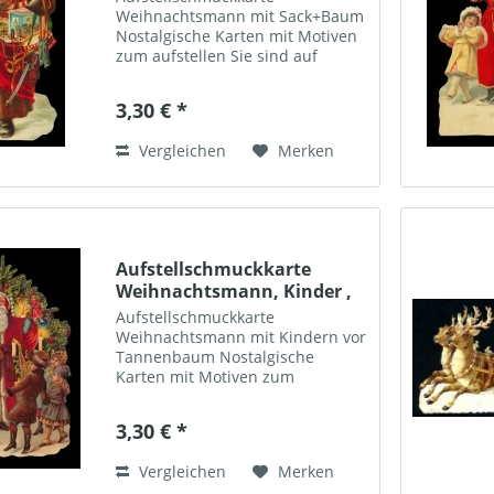
Weihnachtsmann mit Sack+Baum
Nostalgische Karten mit Motiven
zum aufstellen Sie sind auf
verstärktem Bilderdruckpapier
gedruckt, geprägt (Relief) und
3,30 € *
filigran gestanzt. Jedem Bild ist
ein cremefarbener
Vergleichen
Merken
Briefumschlag,...
Aufstellschmuckkarte
Weihnachtsmann, Kinder ,
Baum
Aufstellschmuckkarte
Weihnachtsmann mit Kindern vor
Tannenbaum Nostalgische
Karten mit Motiven zum
aufstellen Sie sind auf
verstärktem Bilderdruckpapier
3,30 € *
gedruckt, geprägt (Relief) und
filigran gestanzt. Jedem Bild ist
Vergleichen
Merken
ein cremefarbener...