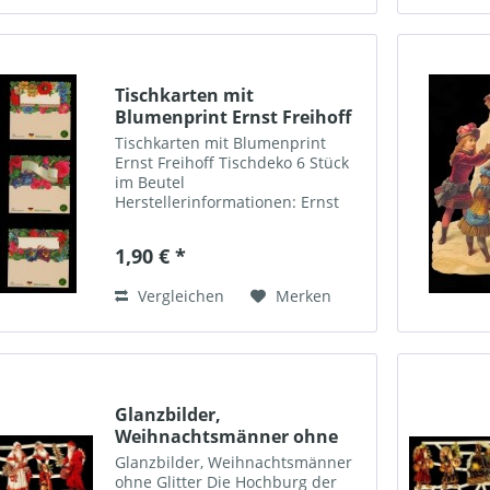
Tischkarten mit
Blumenprint Ernst Freihoff
Tischkarten mit Blumenprint
Ernst Freihoff Tischdeko 6 Stück
im Beutel
Herstellerinformationen: Ernst
Freihoff
Papierwarenvertriebsgesellschaft
1,90 € *
mbH Erlenweg 93, 48653 Coesfeld
Telefon: 02541 / 8485890
Vergleichen
Merken
Glanzbilder,
Weihnachtsmänner ohne
Glitter
Glanzbilder, Weihnachtsmänner
ohne Glitter Die Hochburg der