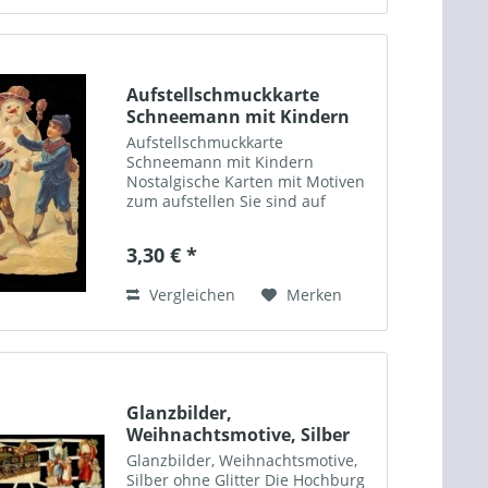
Aufstellschmuckkarte
Schneemann mit Kindern
Aufstellschmuckkarte
Schneemann mit Kindern
Nostalgische Karten mit Motiven
zum aufstellen Sie sind auf
verstärktem Bilderdruckpapier
gedruckt, geprägt (Relief) und
3,30 € *
filigran gestanzt. Jedem Bild ist
ein cremefarbener
Vergleichen
Merken
Briefumschlag, eine...
Glanzbilder,
Weihnachtsmotive, Silber
ohne Glitter
Glanzbilder, Weihnachtsmotive,
Silber ohne Glitter Die Hochburg