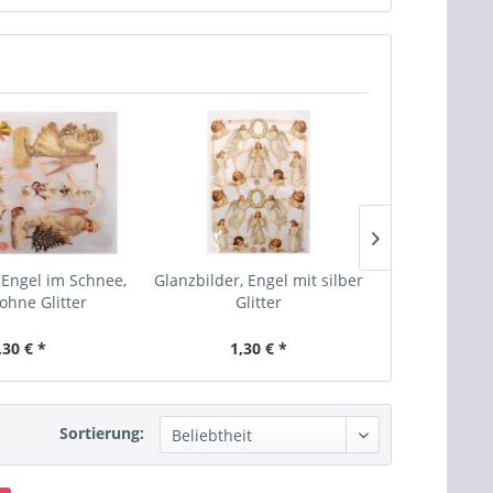
 Engel im Schnee,
Glanzbilder, Engel mit silber
Glanzbilder
 ohne Glitter
Glitter
ohne
,30 € *
1,30 € *
1,
Sortierung: