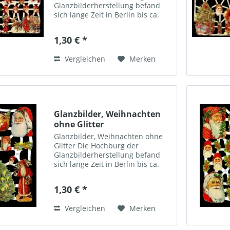
Glanzbilderherstellung befand
sich lange Zeit in Berlin bis ca.
1900. Aber auch in weiteren
Städten Deutschlands sowie in
1,30 € *
England, Holland, Frankreich,
Österreich, Ungarn, CSSR,...
Vergleichen
Merken
Glanzbilder, Weihnachten
ohne Glitter
Glanzbilder, Weihnachten ohne
Glitter Die Hochburg der
Glanzbilderherstellung befand
sich lange Zeit in Berlin bis ca.
1900. Aber auch in weiteren
Städten Deutschlands sowie in
1,30 € *
England, Holland, Frankreich,
Österreich, Ungarn, CSSR,...
Vergleichen
Merken