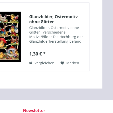
Glanzbilder, Ostermotiv
ohne Glitter
Glanzbilder, Ostermotiv ohne
Glitter verschiedene
Motive/Bilder Die Hochburg der
Glanzbilderherstellung befand
sich lange Zeit in Berlin bis ca.
1900. Aber auch in weiteren
1,30 € *
Städten Deutschlands sowie in
England, Holland,...
Vergleichen
Merken
Newsletter