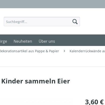
irge
Neuheiten
Über uns
Dekorationsartikel aus Pappe & Papier
Kalenderrückwände au
 Kinder sammeln Eier
3,60 €