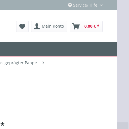
Service/Hilfe
Mein Konto
0,00 € *
s geprägter Pappe
 *