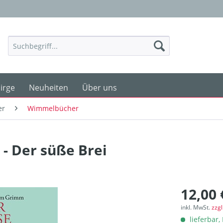
irge
Neuheiten
Über uns
er
Wimmelbücher
- Der süße Brei
12,00 
inkl. MwSt.
zzg
lieferbar, 