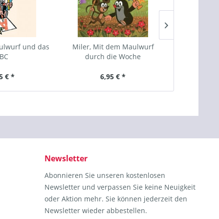
ulwurf und das
Miler, Mit dem Maulwurf
Miler, Das
BC
durch die Woche
Wimmelbuch
5 € *
6,95 € *
12
Newsletter
Abonnieren Sie unseren kostenlosen
Newsletter und verpassen Sie keine Neuigkeit
oder Aktion mehr. Sie können jederzeit den
Newsletter wieder abbestellen.