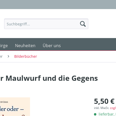
irge
Neuheiten
Über uns
er
Bilderbücher
er Maulwurf und die Gegens
5,50 €
inkl. MwSt.
zzg
lieferbar, 