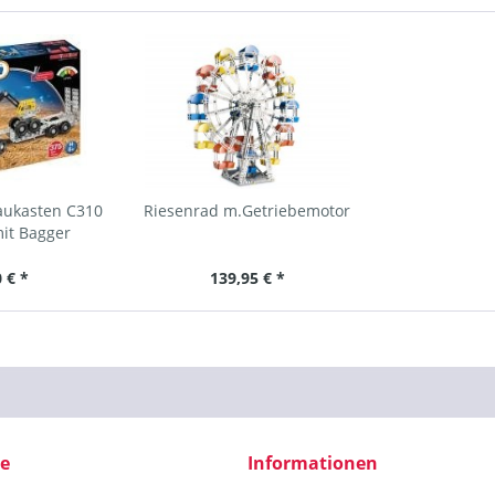
aukasten C310
Riesenrad m.Getriebemotor
mit Bagger
 € *
139,95 € *
ce
Informationen