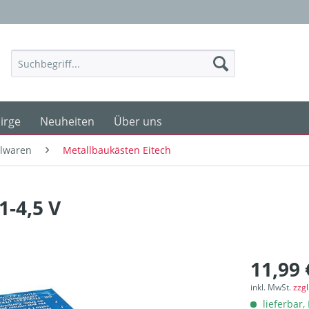
irge
Neuheiten
Über uns
elwaren
Metallbaukästen Eitech
1-4,5 V
11,99 
inkl. MwSt.
zzg
lieferbar, 