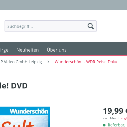
irge
Neuheiten
Über uns
P Video GmbH Leipzig
Wunderschön! - WDR Reise Doku
le! DVD
19,99 
inkl. MwSt.
zzg
lieferbar, 