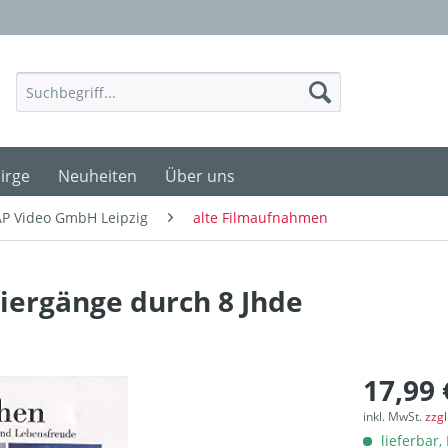
irge
Neuheiten
Über uns
P Video GmbH Leipzig
alte Filmaufnahmen
iergänge durch 8 Jhde
17,99 
inkl. MwSt.
zzg
lieferbar, 