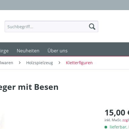
irge
Neuheiten
Über uns
elwaren
Holzspielzeug
Kletterfiguren
feger mit Besen
15,00 
inkl. MwSt.
zzg
lieferbar, 