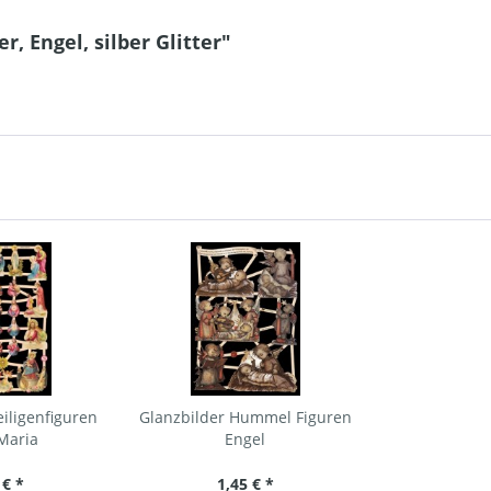
, Engel, silber Glitter"
iligenfiguren
Glanzbilder Hummel Figuren
Maria
Engel
 € *
1,45 € *