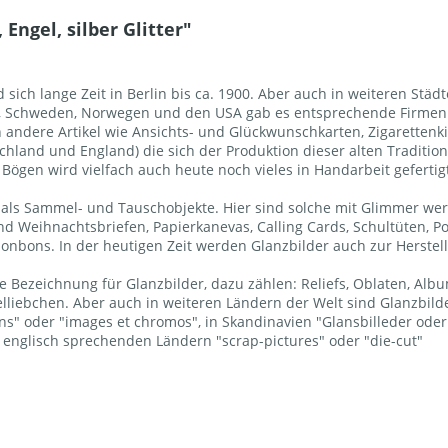
Engel, silber Glitter"
sich lange Zeit in Berlin bis ca. 1900. Aber auch in weiteren Städ
k, Schweden, Norwegen und den USA gab es entsprechende Firmen. 
ndere Artikel wie Ansichts- und Glückwunschkarten, Zigarettenkis
chland und England) die sich der Produktion dieser alten Traditio
ögen wird vielfach auch heute noch vieles in Handarbeit gefertig
ls Sammel- und Tauschobjekte. Hier sind solche mit Glimmer wertv
d Weihnachtsbriefen, Papierkanevas, Calling Cards, Schultüten,
bonbons. In der heutigen Zeit werden Glanzbilder auch zur Herste
 Bezeichnung für Glanzbilder, dazu zählen: Reliefs, Oblaten, Album
elliebchen. Aber auch in weiteren Ländern der Welt sind Glanzbi
llons" oder "images et chromos", in Skandinavien "Glansbilleder od
en englisch sprechenden Ländern "scrap-pictures" oder "die-cut"