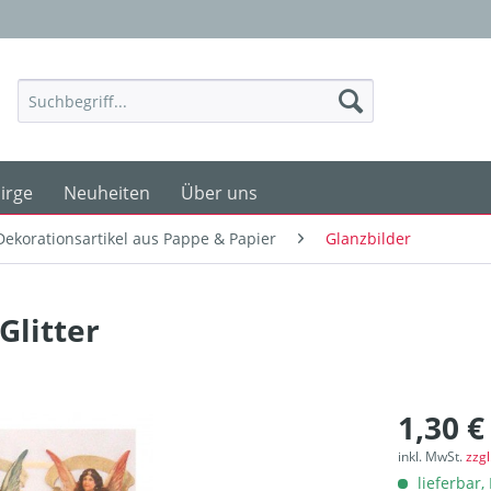
irge
Neuheiten
Über uns
Dekorationsartikel aus Pappe & Papier
Glanzbilder
Glitter
1,30 €
inkl. MwSt.
zzg
lieferbar, 