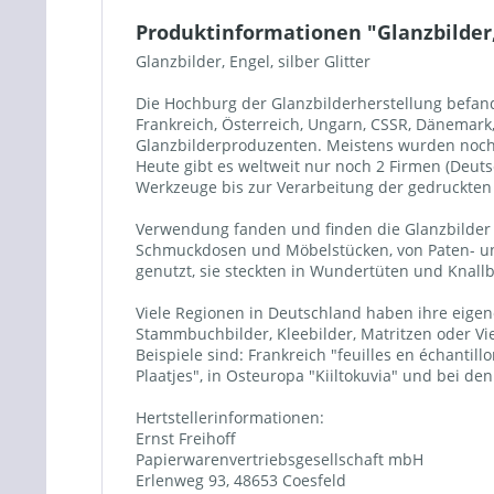
Produktinformationen "Glanzbilder, 
Glanzbilder, Engel, silber Glitter
Die Hochburg der Glanzbilderherstellung befand 
Frankreich, Österreich, Ungarn, CSSR, Dänemar
Glanzbilderproduzenten. Meistens wurden noch a
Heute gibt es weltweit nur noch 2 Firmen (Deuts
Werkzeuge bis zur Verarbeitung der gedruckten B
Verwendung fanden und finden die Glanzbilder a
Schmuckdosen und Möbelstücken, von Paten- un
genutzt, sie steckten in Wundertüten und Knall
Viele Regionen in Deutschland haben ihre eigene
Stammbuchbilder, Kleebilder, Matritzen oder Vi
Beispiele sind: Frankreich "feuilles en échanti
Plaatjes", in Osteuropa "Kiiltokuvia" und bei d
Hertstellerinformationen:
Ernst Freihoff
Papierwarenvertriebsgesellschaft mbH
Erlenweg 93, 48653 Coesfeld