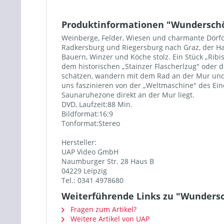
Produktinformationen "Wunderschön
Weinberge, Felder, Wiesen und charmante Dörfc
Radkersburg und Riegersburg nach Graz, der Hau
Bauern, Winzer und Köche stolz. Ein Stück „Ribi
dem historischen „Stainzer Flascherlzug" oder d
schätzen, wandern mit dem Rad an der Mur und 
uns faszinieren von der „Weltmaschine" des Ei
Saunaruhezone direkt an der Mur liegt.
DVD, Laufzeit:88 Min.
Bildformat:16:9
Tonformat:Stereo
Hersteller:
UAP Video GmbH
Naumburger Str. 28 Haus B
04229 Leipzig
Tel.: 0341 4978680
Weiterführende Links zu "Wundersc
Fragen zum Artikel?
Weitere Artikel von UAP