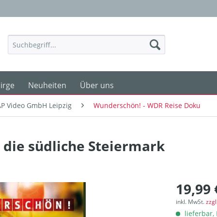
irge
Neuheiten
Über uns
P Video GmbH Leipzig
Wunderschön! - WDR Reise Doku
die südliche Steiermark
19,99 
inkl. MwSt.
zzg
lieferbar, 