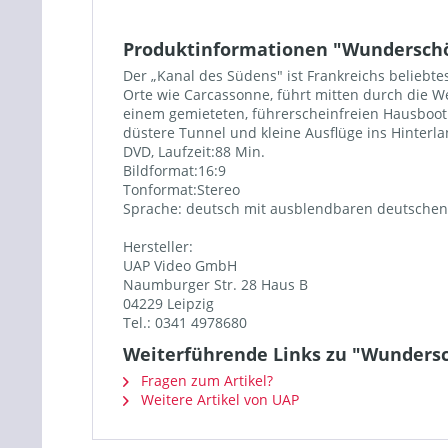
Produktinformationen "Wunderschön
Der „Kanal des Südens" ist Frankreichs beliebte
Orte wie Carcassonne, führt mitten durch die 
einem gemieteten, führerscheinfreien Hausboot 
düstere Tunnel und kleine Ausflüge ins Hinte
DVD, Laufzeit:88 Min.
Bildformat:16:9
Tonformat:Stereo
Sprache: deutsch mit ausblendbaren deutschen
Hersteller:
UAP Video GmbH
Naumburger Str. 28 Haus B
04229 Leipzig
Tel.: 0341 4978680
Weiterführende Links zu "Wundersc
Fragen zum Artikel?
Weitere Artikel von UAP