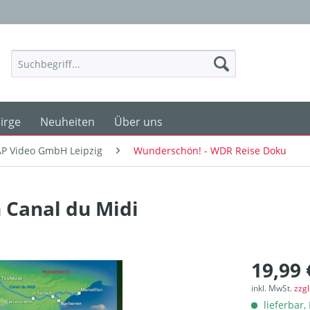
irge
Neuheiten
Über uns
P Video GmbH Leipzig
Wunderschön! - WDR Reise Doku
 Canal du Midi
19,99 
inkl. MwSt.
zzg
lieferbar, 