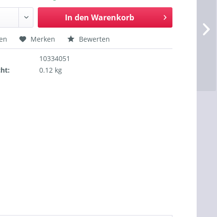
In den
Warenkorb
hen
Merken
Bewerten
10334051
ht:
0.12 kg