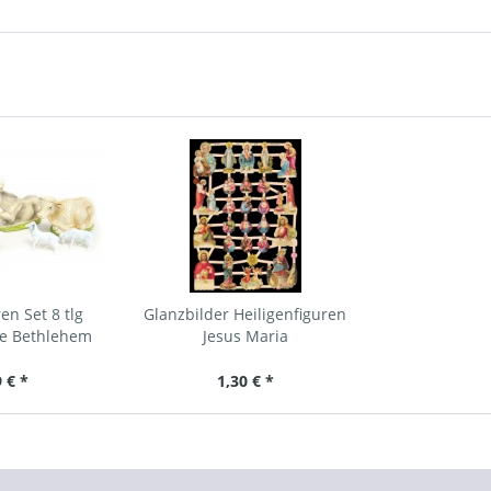
en Set 8 tlg
Glanzbilder Heiligenfiguren
ie Bethlehem
Jesus Maria
 € *
1,30 € *